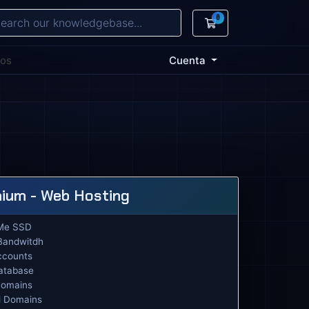
0
Carro de Pedidos
nos
Cuenta
ium - Web Hosting
Me SSD
Bandwitdh
ccounts
atabase
Domains
d Domains