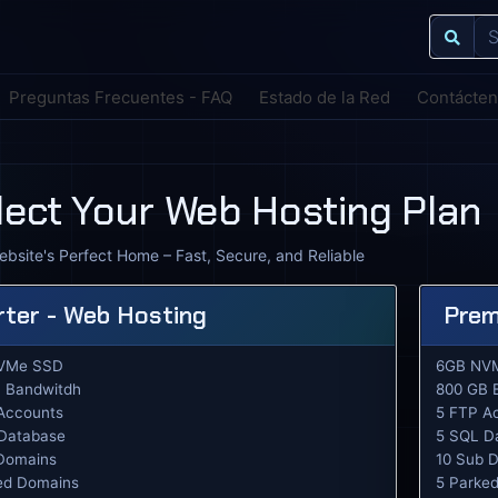
Preguntas Frecuentes - FAQ
Estado de la Red
Contácte
lect Your Web Hosting Plan
ebsite's Perfect Home – Fast, Secure, and Reliable
rter - Web Hosting
Prem
VMe SSD
6GB NV
 Bandwitdh
800 GB 
Accounts
5 FTP A
Database
5 SQL D
Domains
10 Sub 
ed Domains
5 Parke