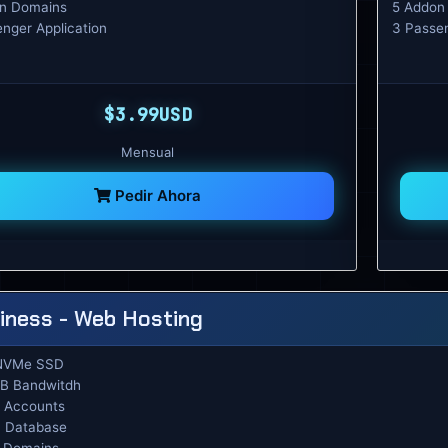
n Domains
5 Addon
enger Application
3 Passen
$3.99USD
Mensual
Pedir Ahora
iness - Web Hosting
NVMe SSD
B Bandwitdh
 Accounts
 Database