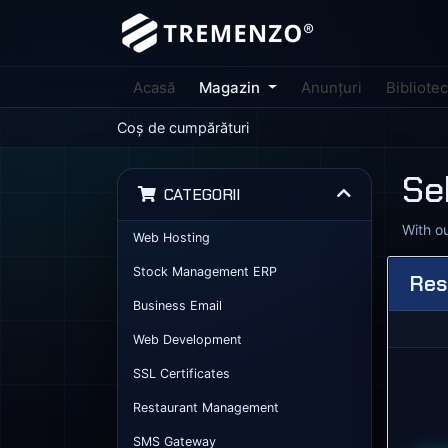
Acasă
Magazin
Anunțuri
Bibliote
Coș de cumpărături
Se
CATEGORII
With o
Web Hosting
Stock Management ERP
Res
Business Email
Web Development
SSL Certificates
Restaurant Management
SMS Gateway