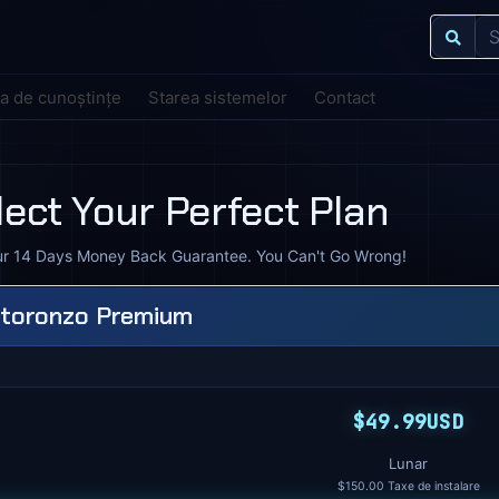
ca de cunoștințe
Starea sistemelor
Contact
lect Your Perfect Plan
ur 14 Days Money Back Guarantee. You Can't Go Wrong!
toronzo Premium
$49.99USD
Lunar
$150.00 Taxe de instalare