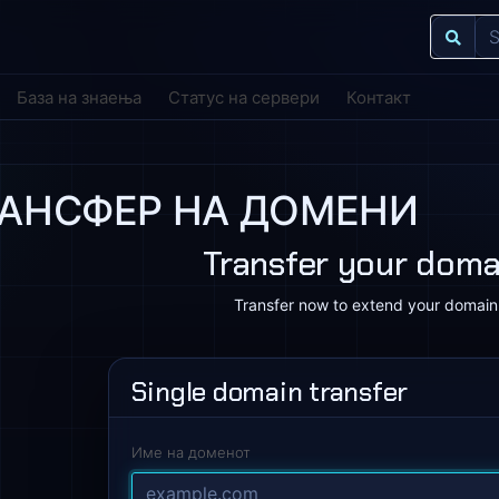
База на знаења
Статус на сервери
Контакт
РАНСФЕР НА ДОМЕНИ
Transfer your doma
Transfer now to extend your domain
Single domain transfer
Име на доменот