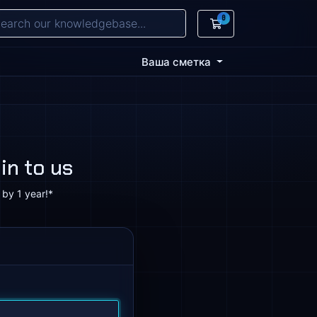
0
Потрошувачка ко
Ваша сметка
in to us
 by 1 year!*