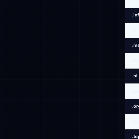
.in
.io
.m
.m
.nl
.on
.or
.si
.to