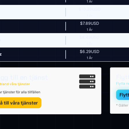
1 År
$10.39USD
1 År
$7.89USD
1 År
$8.49USD
p
1 År
$6.29USD
z
1 År
gg till en tjänst
Flyt
Flytta n
 bland våra tjänster
r tjänster för alla tillfällen
Flyt
å till våra tjänster
* Gälle