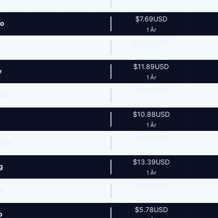
1 År
$7.69USD
fo
1 År
$43.89USD
1 År
$11.89USD
e
1 År
$8.48USD
obi
1 År
$10.88USD
1 År
$6.89USD
line
1 År
$13.39USD
g
1 År
$6.89USD
te
1 År
$5.78USD
p