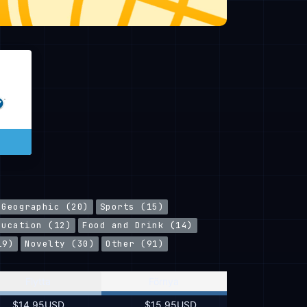
Geographic (20)
Sports (15)
ducation (12)
Food and Drink (14)
19)
Novelty (30)
Other (91)
Flytta
Förnya
$14.95USD
$15.95USD