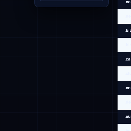
.c
.ne
.bi
.bl
.ca
.cl
.cn
.de
.eu
.ic