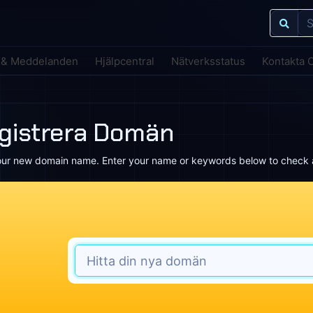
 & Meddelanden
Hjälpcentral
Nätverksstatus
Kontakta 
gistrera Domän
our new domain name. Enter your name or keywords below to check av