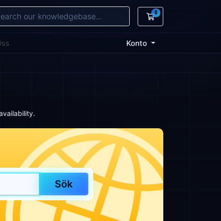
0
Kundvagn
Oss
Konto
ailability.
Sök