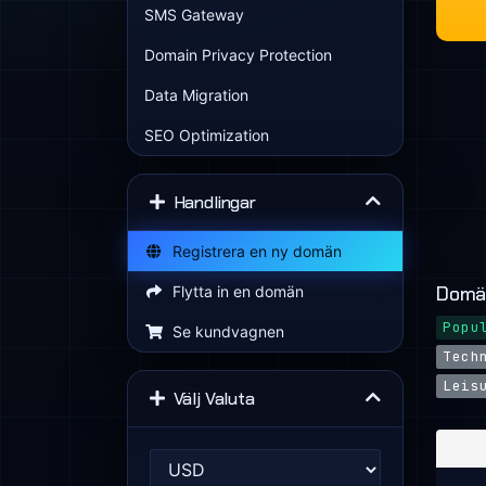
SMS Gateway
Domain Privacy Protection
Data Migration
SEO Optimization
Handlingar
Registrera en ny domän
Domä
Flytta in en domän
Popu
Se kundvagnen
Tech
Leis
Välj Valuta