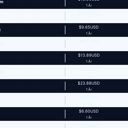
om
1 År
$15.69USD
t
1 År
$9.65USD
z
1 År
$8.09USD
og
1 År
$13.89USD
1 År
$8.49USD
ub
1 År
$23.88USD
1 År
$9.89USD
1 År
$6.60USD
1 År
$6.89USD
u