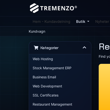
Hem - Kundavdelning
Butik
Nyheter
Kundvagn
Re
Kategorier
Find y
Web Hosting
Stock Management ERP
Business Email
Web Development
SSL Certificates
Restaurant Management