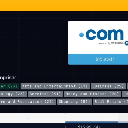
$15.95/år
npriser
lar (23)
Arts and Entertainment (17)
Business (25)
nology (26)
Services (91)
Money and Finance (20)
E
ure and Recreation (27)
Shopping (53)
Real Estate (
Domän
Nytt pris
$15.95USD