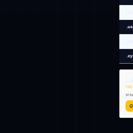
.uk
.us
.vi
.xy
Lä
Välj
Vi ha
G