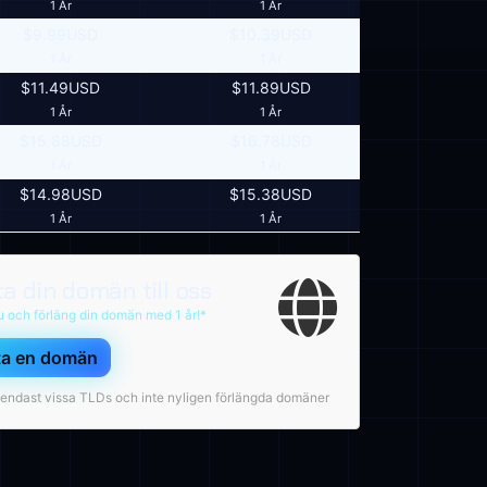
1 År
1 År
$9.99USD
$10.39USD
1 År
1 År
$11.49USD
$11.89USD
1 År
1 År
$15.88USD
$16.78USD
1 År
1 År
$14.98USD
$15.38USD
1 År
1 År
ta din domän till oss
u och förläng din domän med 1 år!*
ta en domän
r endast vissa TLDs och inte nyligen förlängda domäner