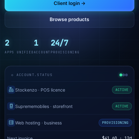
Client login →
Browse products
2
1
24/7
APPS UNIFIED
ACCOUNT
PROVISIONING
◇ ACCOUNT.STATUS
Stockenzo · POS licence
ACTIVE
Suprememobiles · storefront
ACTIVE
Web hosting · business
PROVISIONING
$41.60 · 12d
Next invoice